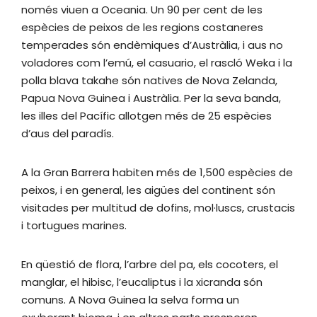
només viuen a Oceania. Un 90 per cent de les
espècies de peixos de les regions costaneres
temperades són endèmiques d’Austràlia, i aus no
voladores com l’emú, el casuario, el rascló Weka i la
polla blava takahe són natives de Nova Zelanda,
Papua Nova Guinea i Austràlia. Per la seva banda,
les illes del Pacífic allotgen més de 25 espècies
d’aus del paradís.
A la Gran Barrera habiten més de 1,500 espècies de
peixos, i en general, les aigües del continent són
visitades per multitud de dofins, mol·luscs, crustacis
i tortugues marines.
En qüestió de flora, l’arbre del pa, els cocoters, el
manglar, el hibisc, l’eucaliptus i la xicranda són
comuns. A Nova Guinea la selva forma un