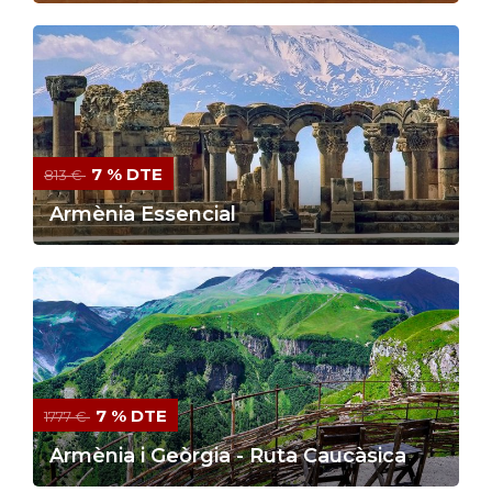
7 % DTE
813 €
Armènia Essencial
7 % DTE
1777 €
Armènia i Geòrgia - Ruta Caucàsica