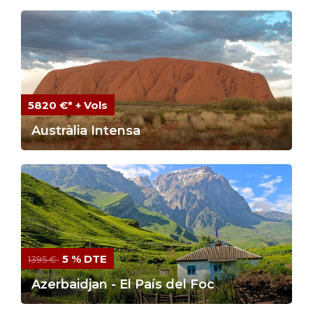
5820 €* + Vols
Austràlia Intensa
5 % DTE
1395 €
Azerbaidjan - El País del Foc