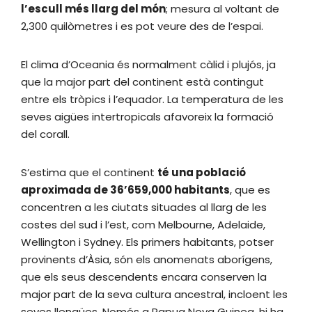
l’escull més llarg del món
; mesura al voltant de
2,300 quilòmetres i es pot veure des de l’espai.
El clima d’Oceania és normalment càlid i plujós, ja
que la major part del continent està contingut
entre els tròpics i l’equador. La temperatura de les
seves aigües intertropicals afavoreix la formació
del corall.
S’estima que el continent
té una població
aproximada de 36’659,000 habitants
, que es
concentren a les ciutats situades al llarg de les
costes del sud i l’est, com Melbourne, Adelaide,
Wellington i Sydney. Els primers habitants, potser
provinents d’Àsia, són els anomenats aborígens,
que els seus descendents encara conserven la
major part de la seva cultura ancestral, incloent les
seves llengües. Només a Papua Nova Guinea, hi ha