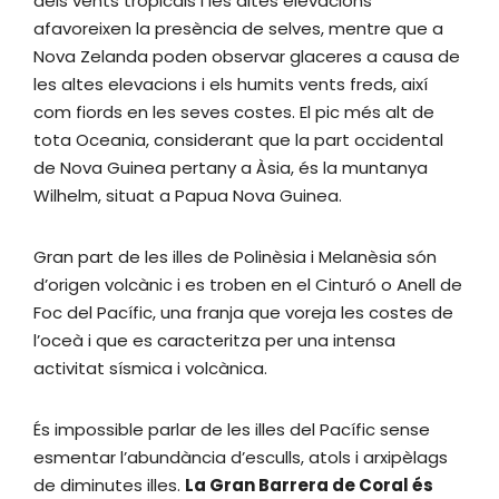
dels vents tropicals i les altes elevacions
afavoreixen la presència de selves, mentre que a
Nova Zelanda poden observar glaceres a causa de
les altes elevacions i els humits vents freds, així
com fiords en les seves costes. El pic més alt de
tota Oceania, considerant que la part occidental
de Nova Guinea pertany a Àsia, és la muntanya
Wilhelm, situat a Papua Nova Guinea.
Gran part de les illes de Polinèsia i Melanèsia són
d’origen volcànic i es troben en el Cinturó o Anell de
Foc del Pacífic, una franja que voreja les costes de
l’oceà i que es caracteritza per una intensa
activitat sísmica i volcànica.
És impossible parlar de les illes del Pacífic sense
esmentar l’abundància d’esculls, atols i arxipèlags
de diminutes illes.
La Gran Barrera de Coral és