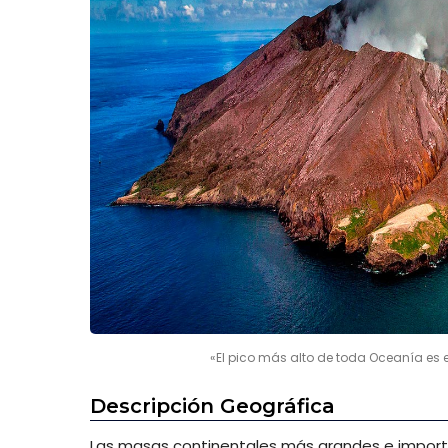
«El pico más alto de toda Oceanía es 
Descripción Geográfica
Las masas continentales más grandes e import