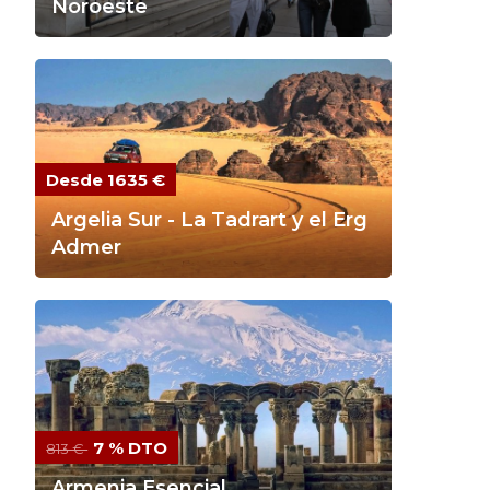
Noroeste
Desde 1635 €
Argelia Sur - La Tadrart y el Erg
Admer
7 % DTO
813 €
Armenia Esencial