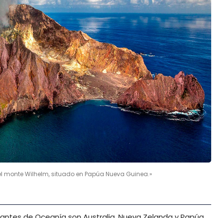
el monte Wilhelm, situado en Papúa Nueva Guinea.»
antes de Oceanía son Australia, Nueva Zelanda y Papúa