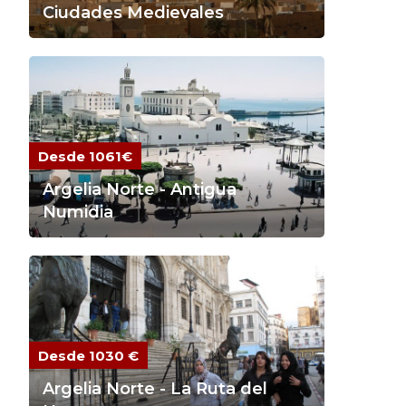
Ciudades Medievales
Desde 1061€
Argelia Norte - Antigua
Numidia
Desde 1030 €
Argelia Norte - La Ruta del