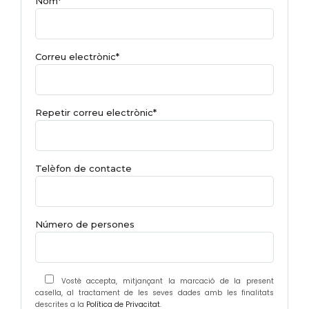
Nom*
Correu electrònic*
Repetir correu electrònic*
Telèfon de contacte
Número de persones
Vostè accepta, mitjançant la marcació de la present
casella, al tractament de les seves dades amb les finalitats
descrites a la
Política de Privacitat
.