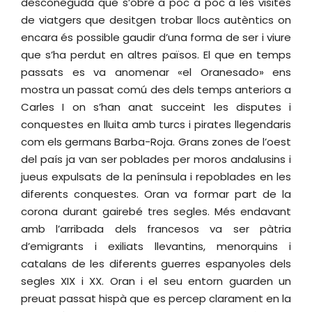
desconeguda que s’obre a poc a poc a les visites
de viatgers que desitgen trobar llocs autèntics on
encara és possible gaudir d’una forma de ser i viure
que s’ha perdut en altres països. El que en temps
passats es va anomenar «el Oranesado» ens
mostra un passat comú des dels temps anteriors a
Carles I on s’han anat succeint les disputes i
conquestes en lluita amb turcs i pirates llegendaris
com els germans Barba-Roja. Grans zones de l’oest
del país ja van ser poblades per moros andalusins i
jueus expulsats de la península i repoblades en les
diferents conquestes. Oran va formar part de la
corona durant gairebé tres segles. Més endavant
amb l’arribada dels francesos va ser pàtria
d’emigrants i exiliats llevantins, menorquins i
catalans de les diferents guerres espanyoles dels
segles XIX i XX. Oran i el seu entorn guarden un
preuat passat hispà que es percep clarament en la