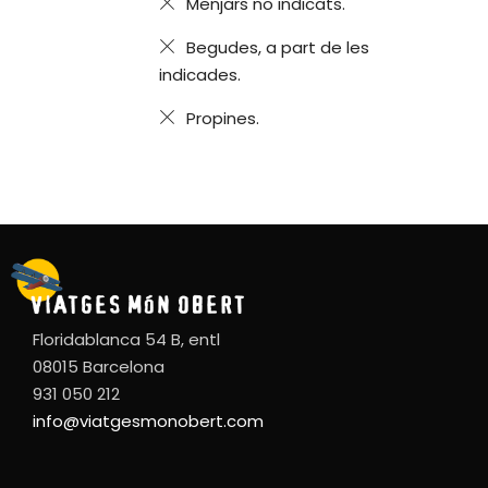
Menjars no indicats.
Begudes, a part de les
indicades.
Propines.
Floridablanca 54 B, entl
08015 Barcelona
931 050 212
info@viatgesmonobert.com