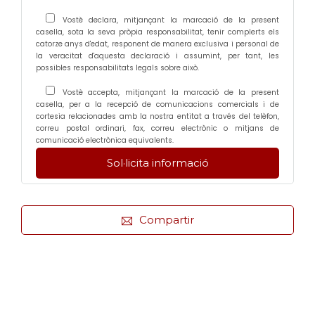
Vostè declara, mitjançant la marcació de la present
casella, sota la seva pròpia responsabilitat, tenir complerts els
catorze anys d'edat, responent de manera exclusiva i personal de
la veracitat d'aquesta declaració i assumint, per tant, les
possibles responsabilitats legals sobre això.
Vostè accepta, mitjançant la marcació de la present
casella, per a la recepció de comunicacions comercials i de
cortesia relacionades amb la nostra entitat a través del telèfon,
correu postal ordinari, fax, correu electrònic o mitjans de
comunicació electrònica equivalents.
Compartir