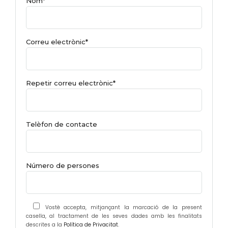
Nom*
Correu electrònic*
Repetir correu electrònic*
Telèfon de contacte
Número de persones
Vostè accepta, mitjançant la marcació de la present
casella, al tractament de les seves dades amb les finalitats
descrites a la
Política de Privacitat
.