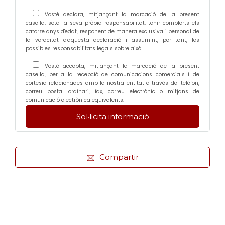
Vostè declara, mitjançant la marcació de la present
casella, sota la seva pròpia responsabilitat, tenir complerts els
catorze anys d'edat, responent de manera exclusiva i personal de
la veracitat d'aquesta declaració i assumint, per tant, les
possibles responsabilitats legals sobre això.
Vostè accepta, mitjançant la marcació de la present
casella, per a la recepció de comunicacions comercials i de
cortesia relacionades amb la nostra entitat a través del telèfon,
correu postal ordinari, fax, correu electrònic o mitjans de
comunicació electrònica equivalents.
Compartir