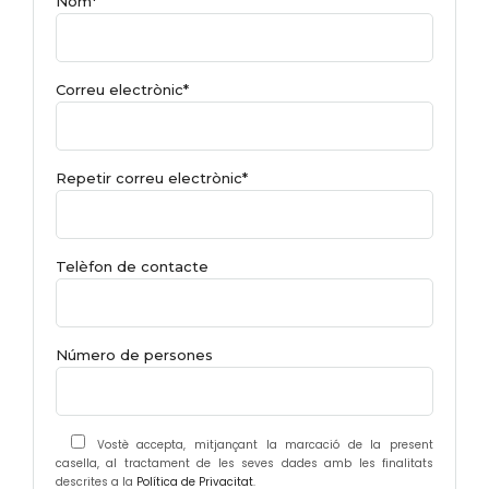
Nom*
Correu electrònic*
Repetir correu electrònic*
Telèfon de contacte
Número de persones
Vostè accepta, mitjançant la marcació de la present
casella, al tractament de les seves dades amb les finalitats
descrites a la
Política de Privacitat
.