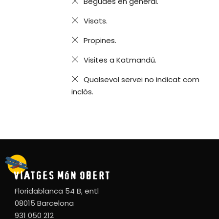
Begudes en general.
Visats.
Propines.
Visites a Katmandú.
Qualsevol servei no indicat com
inclòs.
Floridablanca 54 B, entl
08015 Barcelona
931 050 212