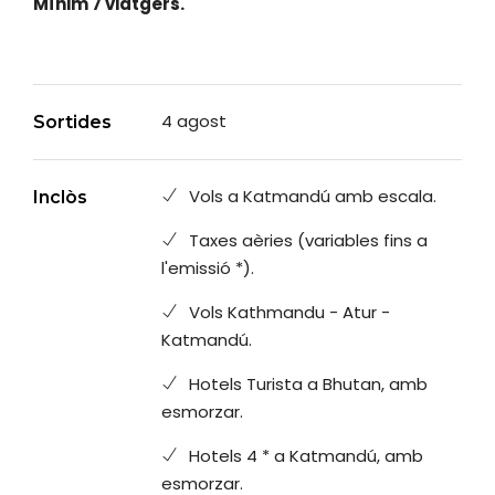
Mínim 7 viatgers.
4 agost
Sortides
Vols a Katmandú amb escala.
Inclòs
Taxes aèries (variables fins a
l'emissió *).
Vols Kathmandu - Atur -
Katmandú.
Hotels Turista a Bhutan, amb
esmorzar.
Hotels 4 * a Katmandú, amb
esmorzar.