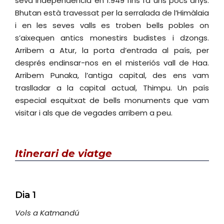
seva independència en 1.949 fins fa uns pocs anys.
Bhutan està travessat per la serralada de l’Himàlaia
i en les seves valls es troben bells pobles on
s’aixequen antics monestirs budistes i dzongs.
Arribem a Atur, la porta d’entrada al país, per
després endinsar-nos en el misteriós vall de Haa.
Arribem Punaka, l’antiga capital, des ens vam
traslladar a la capital actual, Thimpu. Un país
especial esquitxat de bells monuments que vam
visitar i als que de vegades arribem a peu.
Itinerari
de viatge
Dia 1
Vols a Katmandú