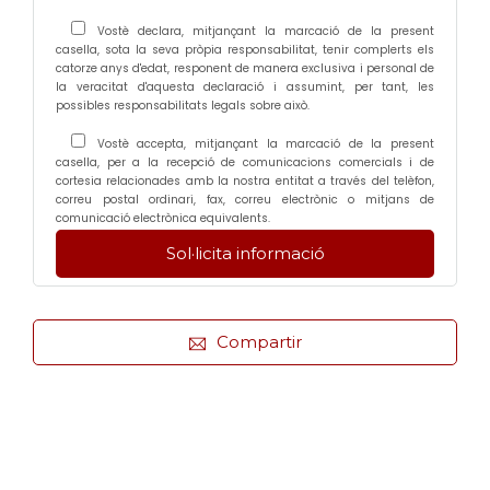
Vostè declara, mitjançant la marcació de la present
casella, sota la seva pròpia responsabilitat, tenir complerts els
catorze anys d'edat, responent de manera exclusiva i personal de
la veracitat d'aquesta declaració i assumint, per tant, les
possibles responsabilitats legals sobre això.
Vostè accepta, mitjançant la marcació de la present
casella, per a la recepció de comunicacions comercials i de
cortesia relacionades amb la nostra entitat a través del telèfon,
correu postal ordinari, fax, correu electrònic o mitjans de
comunicació electrònica equivalents.
Compartir