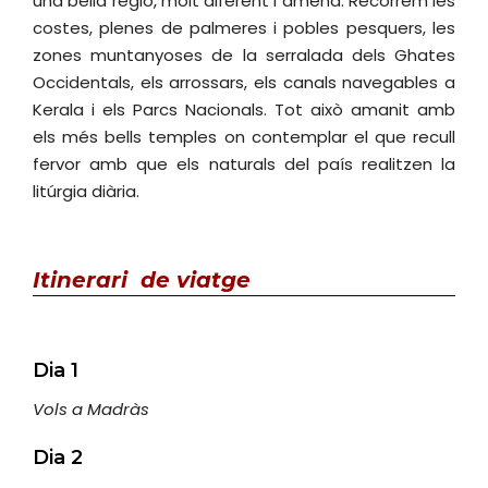
una bella regió, molt diferent i amena. Recorrem les
costes, plenes de palmeres i pobles pesquers, les
zones muntanyoses de la serralada dels Ghates
Occidentals, els arrossars, els canals navegables a
Kerala i els Parcs Nacionals. Tot això amanit amb
els més bells temples on contemplar el que recull
fervor amb que els naturals del país realitzen la
litúrgia diària.
Itinerari
de viatge
Dia 1
Vols a Madràs
Dia 2