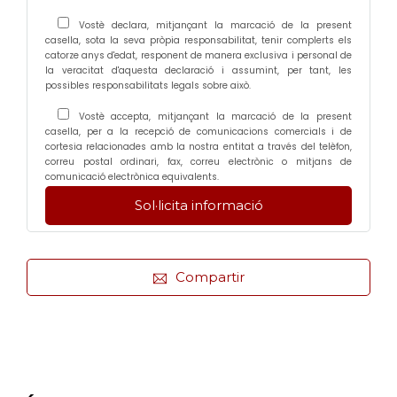
Vostè declara, mitjançant la marcació de la present
casella, sota la seva pròpia responsabilitat, tenir complerts els
catorze anys d'edat, responent de manera exclusiva i personal de
la veracitat d'aquesta declaració i assumint, per tant, les
possibles responsabilitats legals sobre això.
Vostè accepta, mitjançant la marcació de la present
casella, per a la recepció de comunicacions comercials i de
cortesia relacionades amb la nostra entitat a través del telèfon,
correu postal ordinari, fax, correu electrònic o mitjans de
comunicació electrònica equivalents.
Compartir