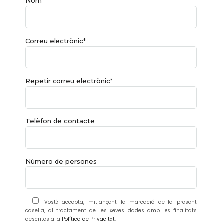
Nom*
Correu electrònic*
Repetir correu electrònic*
Telèfon de contacte
Número de persones
Vostè accepta, mitjançant la marcació de la present
casella, al tractament de les seves dades amb les finalitats
descrites a la
Política de Privacitat
.