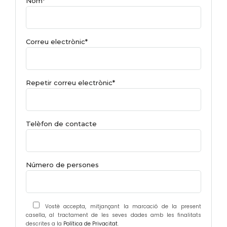
Nom*
Correu electrònic*
Repetir correu electrònic*
Telèfon de contacte
Número de persones
Vostè accepta, mitjançant la marcació de la present
casella, al tractament de les seves dades amb les finalitats
descrites a la
Política de Privacitat
.