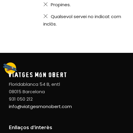
Propines.
Qualsevol servei no indicat com
inclòs.
Floridablanca 54 B, entl
08015 Barcelona
931 050 212
info@viatgesmonobert.com
Enllaços d’interès