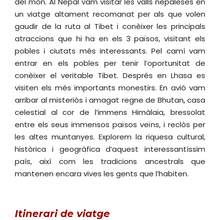
del món. Al Nepal vam visitar les valls nepaleses en
un viatge altament recomanat per als que volen
gaudir de la ruta al Tibet i conèixer les principals
atraccions que hi ha en els 3 països, visitant els
pobles i ciutats més interessants. Pel camí vam
entrar en els pobles per tenir l’oportunitat de
conèixer el veritable Tibet. Després en Lhasa es
visiten els més importants monestirs. En avió vam
arribar al misteriós i amagat regne de Bhutan, casa
celestial al cor de l’immens Himàlaia, bressolat
entre els seus immensos països veïns, i reclòs per
les altes muntanyes. Explorem la riquesa cultural,
històrica i geogràfica d’aquest interessantíssim
país, així com les tradicions ancestrals que
mantenen encara vives les gents que l’habiten.
Itinerari
de viatge