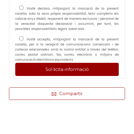
Vostè declara, mitjançant la marcació de la present
casella, sota la seva pròpia responsabilitat, tenir complerts els
catorze anys d'edat, responent de manera exclusiva i personal de
la veracitat d'aquesta declaració i assumint, per tant, les
possibles responsabilitats legals sobre això.
Vostè accepta, mitjançant la marcació de la present
casella, per a la recepció de comunicacions comercials i de
cortesia relacionades amb la nostra entitat a través del telèfon,
correu postal ordinari, fax, correu electrònic o mitjans de
comunicació electrònica equivalents.
Compartir