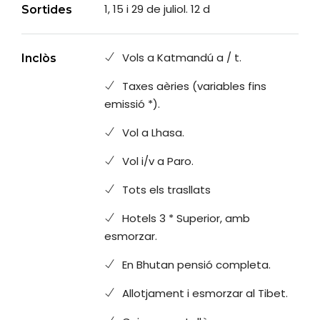
1, 15 i 29 de juliol. 12 d
Sortides
Vols a Katmandú a / t.
Inclòs
Taxes aèries (variables fins
emissió *).
Vol a Lhasa.
Vol i/v a Paro.
Tots els trasllats
Hotels 3 * Superior, amb
esmorzar.
En Bhutan pensió completa.
Allotjament i esmorzar al Tibet.