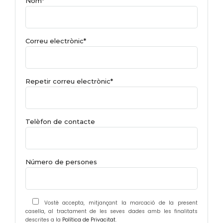
Nom*
Correu electrònic*
Repetir correu electrònic*
Telèfon de contacte
Número de persones
Vostè accepta, mitjançant la marcació de la present
casella, al tractament de les seves dades amb les finalitats
descrites a la
Política de Privacitat
.