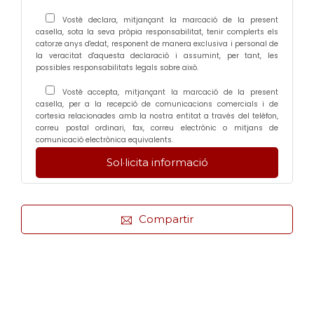
Vostè declara, mitjançant la marcació de la present
casella, sota la seva pròpia responsabilitat, tenir complerts els
catorze anys d'edat, responent de manera exclusiva i personal de
la veracitat d'aquesta declaració i assumint, per tant, les
possibles responsabilitats legals sobre això.
Vostè accepta, mitjançant la marcació de la present
casella, per a la recepció de comunicacions comercials i de
cortesia relacionades amb la nostra entitat a través del telèfon,
correu postal ordinari, fax, correu electrònic o mitjans de
comunicació electrònica equivalents.
Compartir