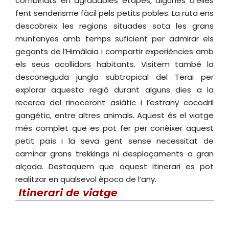
combinats en agradables etapes, algunes d’elles
fent senderisme fàcil pels petits pobles. La ruta ens
descobreix les regions situades sota les grans
muntanyes amb temps suficient per admirar els
gegants de l’Himàlaia i compartir experiències amb
els seus acollidors habitants. Visitem també la
desconeguda jungla subtropical del Terai per
explorar aquesta regió durant alguns dies a la
recerca del rinoceront asiàtic i l’estrany cocodril
gangétic, entre altres animals. Aquest és el viatge
més complet que es pot fer per conèixer aquest
petit país i la seva gent sense necessitat de
caminar grans trekkings ni desplaçaments a gran
alçada. Destaquem que aquest itinerari es pot
realitzar en qualsevol època de l’any.
Itinerari de viatge