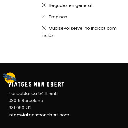
Begudes en general.
Propines.
Qualsevol servei no indicat com
inclòs.
Floridablanca 54 B, entl
08015 Barcelona
931 050 212
info@viatgesmonobert.com