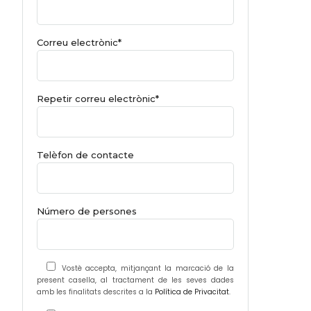
Correu electrònic*
Repetir correu electrònic*
Telèfon de contacte
Número de persones
Vostè accepta, mitjançant la marcació de la
present casella, al tractament de les seves dades
amb les finalitats descrites a la
Política de Privacitat
.