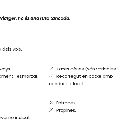
l viatger, no és una ruta tancada.
ó dels vols.
rways.
Taxes aèries (són variables *).
jament i esmorzar.
Recorregut en cotxe amb
conductor local.
Entrades.
Propines.
rvei no indicat