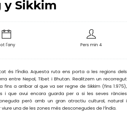
g y Sikkim
ot l'any
Pers min 4
tat és l’Índia. Aquesta ruta ens porta a les regions dels
erra entre Nepal, Tibet i Bhutan. Realitzem un recorregut
ins a arribar al que va ser regne de Sikkim (fins 1.975),
 i que avui encara guarda per a si les seves ràncies
coneguda però amb un gran atractiu cultural, natural i
r viure una de les zones més desconegudes de l’Índia.