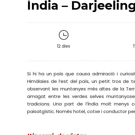
Índia – Darjeelin
12 dies
T
Si hi ha un país que causa admiració i curiosi
Himàlaies de l’est del país, un petit tros de t
observant les muntanyes més altes de la Terra f
amagat entre les verdes selves muntanyoses
tradicions. Una part de l’Índia molt menys 
paisatgístic. Només hotel, cotxe i conductor pe