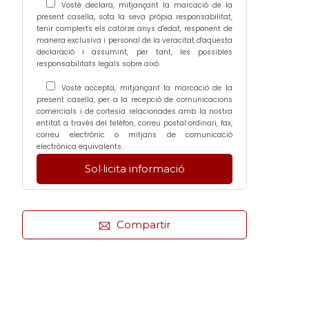
Vostè declara, mitjançant la marcació de la
present casella, sota la seva pròpia responsabilitat,
tenir complerts els catorze anys d'edat, responent de
manera exclusiva i personal de la veracitat d'aquesta
declaració i assumint, per tant, les possibles
responsabilitats legals sobre això.
Vostè accepta, mitjançant la marcació de la
present casella, per a la recepció de comunicacions
comercials i de cortesia relacionades amb la nostra
entitat a través del telèfon, correu postal ordinari, fax,
correu electrònic o mitjans de comunicació
electrònica equivalents.
Compartir