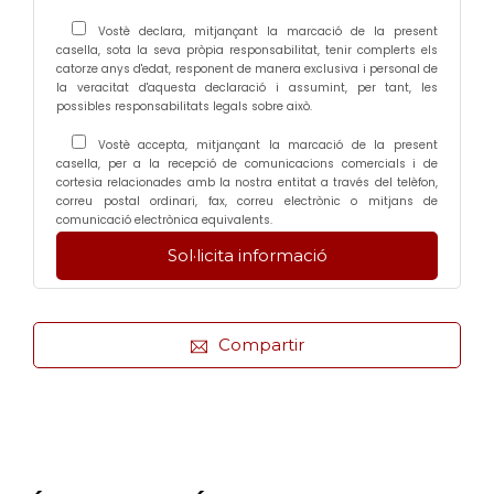
Vostè declara, mitjançant la marcació de la present
casella, sota la seva pròpia responsabilitat, tenir complerts els
catorze anys d'edat, responent de manera exclusiva i personal de
la veracitat d'aquesta declaració i assumint, per tant, les
possibles responsabilitats legals sobre això.
Vostè accepta, mitjançant la marcació de la present
casella, per a la recepció de comunicacions comercials i de
cortesia relacionades amb la nostra entitat a través del telèfon,
correu postal ordinari, fax, correu electrònic o mitjans de
comunicació electrònica equivalents.
Compartir