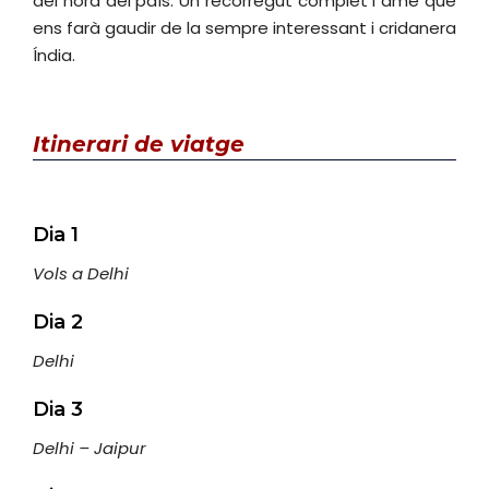
del nord del país. Un recorregut complet i amè que
ens farà gaudir de la sempre interessant i cridanera
Índia.
Itinerari
de viatge
Dia 1
Vols a Delhi
Dia 2
Delhi
Dia 3
Delhi – Jaipur