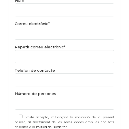
Nom*
Correu electrònic*
Repetir correu electrònic*
Telèfon de contacte
Número de persones
Vostè accepta, mitjançant la marcació de la present
casella, al tractament de les seves dades amb les finalitats
descrites a la
Política de Privacitat
.