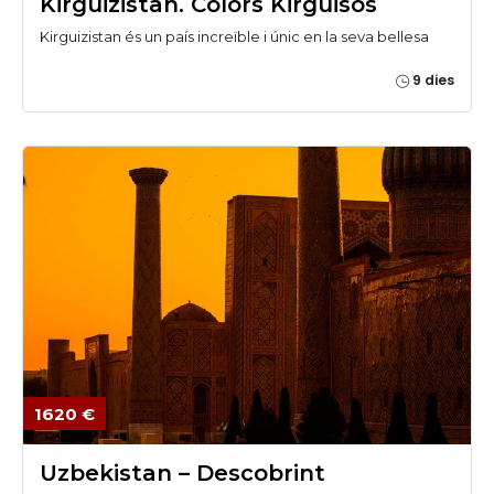
Kirguizistan. Colors Kirguisos
Kirguizistan és un país increïble i únic en la seva bellesa
9 dies
1620 €
Uzbekistan – Descobrint