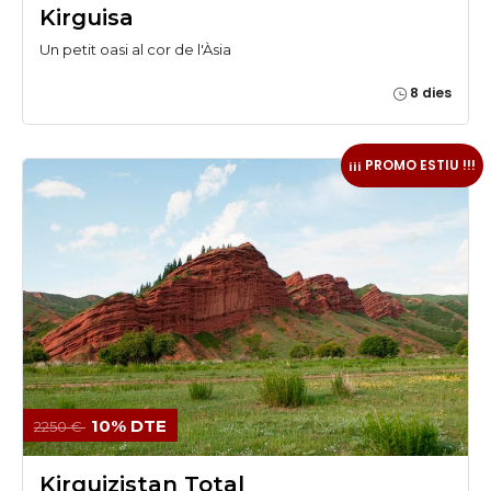
Kirguisa
Un petit oasi al cor de l'Àsia
8 dies
¡¡¡ PROMO ESTIU !!!
10% DTE
2250 €
Kirguizistan Total