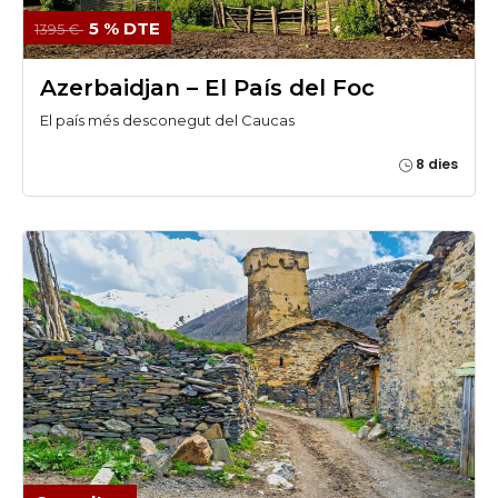
5 % DTE
1395 €
Azerbaidjan – El País del Foc
El país més desconegut del Caucas
8 dies