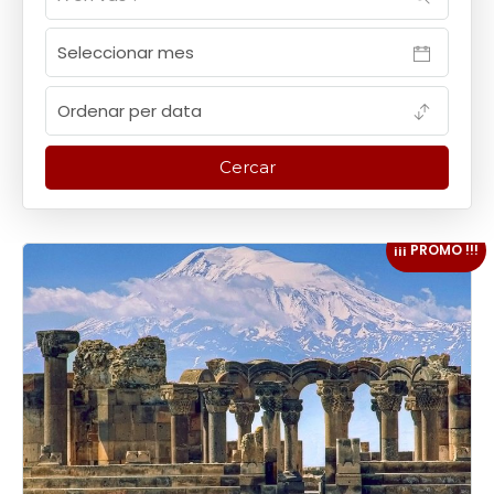
¡¡¡ PROMO !!!