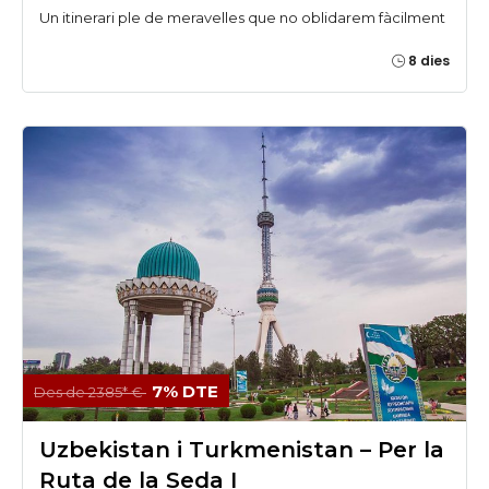
Un itinerari ple de meravelles que no oblidarem fàcilment
8 dies
7% DTE
Des de 2385* €
Uzbekistan i Turkmenistan – Per la
Ruta de la Seda I