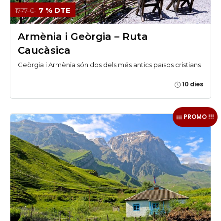
7 % DTE
1777 €
Armènia i Geòrgia – Ruta
Caucàsica
Geòrgia i Armènia són dos dels més antics països cristians
10 dies
¡¡¡ PROMO !!!