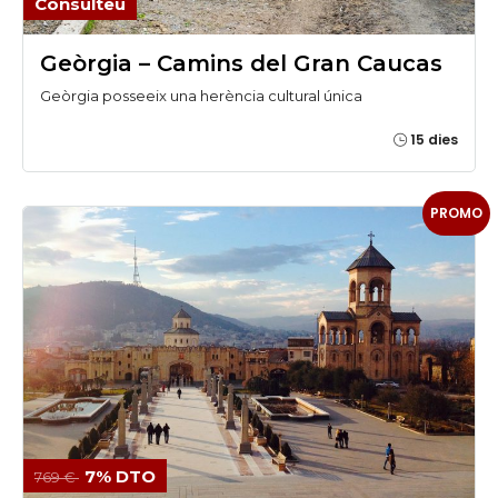
Consulteu
Geòrgia – Camins del Gran Caucas
Geòrgia posseeix una herència cultural única
15 dies
PROMO
7% DTO
769 €