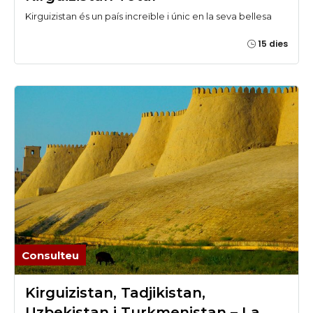
Kirguizistan és un país increïble i únic en la seva bellesa
15 dies
Consulteu
Kirguizistan, Tadjikistan,
Uzbekistan i Turkmenistan – La