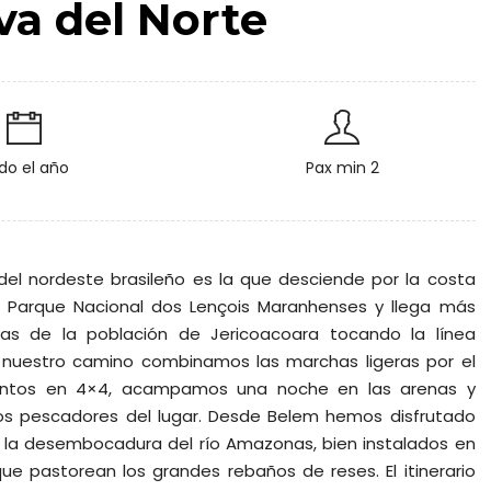
iva del Norte
do el año
Pax min 2
del nordeste brasileño es la que desciende por la costa
r Parque Nacional dos Lençois Maranhenses y llega más
yas de la población de Jericoacoara tocando la línea
n nuestro camino combinamos las marchas ligeras por el
ientos en 4×4, acampamos una noche en las arenas y
os pescadores del lugar. Desde Belem hemos disfrutado
n la desembocadura del río Amazonas, bien instalados en
e pastorean los grandes rebaños de reses. El itinerario