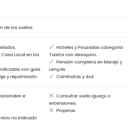
ón de los vuelos.
aslados.
Hoteles y Pousadas categoría
Casa Local en los
Turista con desayuno.
Pensión completa en Marajó y
indicadas con guía.
Lençois.
je y repatriación.
Caminatas y 4x4.
nacionales e
Consultar vuelo Iguaçú o
extensiones.
Propinas.
rvicio no indicado