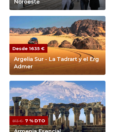
Noroeste
Desde 1635 €
Argelia Sur - La Tadrart y el Erg
Admer
7 % DTO
813 €
Armenia Esencial