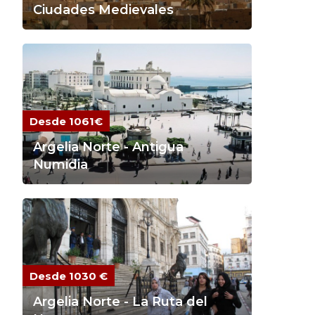
Ciudades Medievales
Desde 1061€
Argelia Norte - Antigua
Numidia
Desde 1030 €
Argelia Norte - La Ruta del