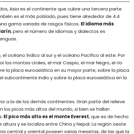
os, Asia es el continente que cubre una tercera parte
También es el más poblado, pues tiene alrededor de 4.4
una gama variada de rasgos físicos.
El idioma más
darín
, pero el número de idiomas y dialectos es
lenguas.
, el océano Índico al sur y el océano Pacífico al este. Por
 los montes Urales, el mar Caspio, el mar Negro, el río
e la placa euroasiática en su mayor parte, sobre la placa
 el subcontinente Indio y sobre la placa euroasiática en la
yor a la de los demás continentes. Gran parte del relieve
los picos más altos del mundo, si bien se hallan
s.
El pico más alto es el monte Everest
, que es de hecho
ltura y se localiza entre China y Nepal. La región oeste
eria central y oriental poseen varias mesetas, de las que la